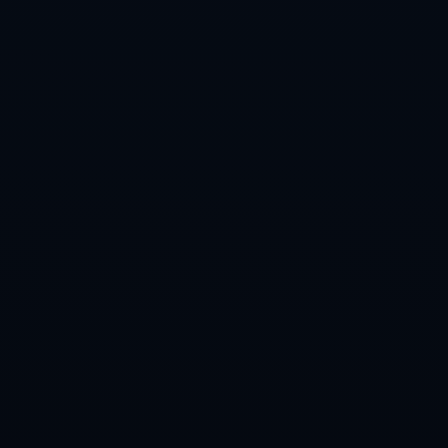
23岁印尼国脚希尔格斯身价飙升至
1000万欧，荷甲核心球员
关注我们
Instagram
225.5k Followers
Twitter
225.5k Followers