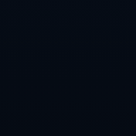
热门新闻
曼联对阵富勒姆：红魔占优，但加
时或点球决胜仍有悬念
邹市明悔不当初！娶高材生却导致
2亿身家化为乌有
网易实况足球最新版本下载