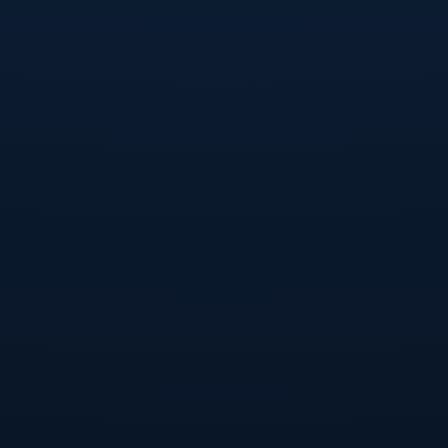
力量又是否能撕开西班牙女足的防线？此外，两队核心球员的表现
也将直接影响比赛结果。
Aitana Bonmatí
与
Alessia Russo
的对
决无疑将成为全场焦点。
值得一提的是，这两支队伍在本届世界杯上的表现都堪称惊艳。西