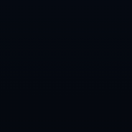
Facebook
225.5k Followers
Youtube
225.5k Followers
网站首
关于我
服务优
团队介
新闻资
联系我
页
们
势
绍
讯
们