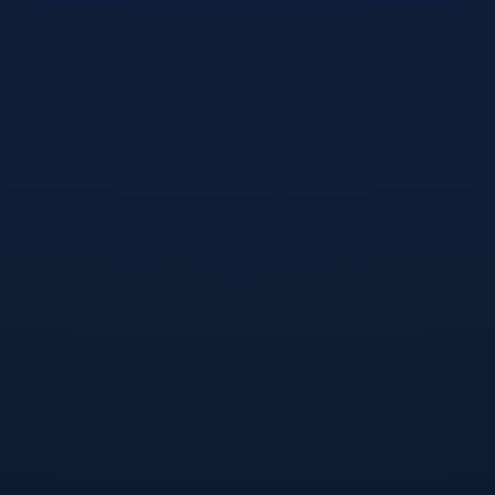
相比之下，英格兰女足则以强硬的身体对抗和迅猛的进攻速度著
称。作为2022年欧洲杯冠军，英格兰女足在本届世界杯上延续了她
们的强势表现。半决赛中，她们以
3-1
击败东道主澳大利亚女足，
展现了强大的心理素质和团队协作能力。尤其是前锋
Alessia
Russo
，她的冲击力和门前嗅觉让对手后防线闻风丧胆。
英格兰女足的战术风格更注重效率，她们擅长利用边路突破和长传
反击。如果能在决赛中抓住西班牙女足后防的空隙，英格兰女足完
全有能力改写比赛走势。
决赛看点：风格碰撞与关键对决
这场决赛的最大看点在于两队截然不同的风格碰撞。西班牙女足的
传控体系将如何应对英格兰女足的高压逼抢？英格兰女足的速度与