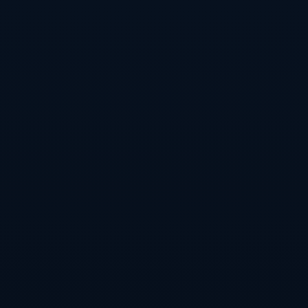
下一篇
隆哥，挺住！德甲冠军悬念：拜仁胜算
67.1%，药厂紧追32.4%
需求表单t