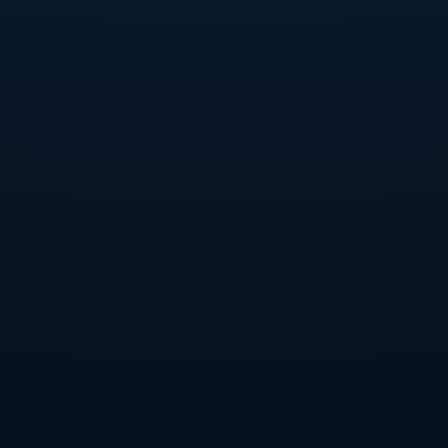
然与范佩西的风格不同，但他在英超的适应能力和对比赛的阅读，
或许能为曼联带来类似的效果。如果
夏窗
能够顺利完成这笔交易，
曼联的锋线实力有望迎来质的飞跃。
结语前的展望：托尼能否成为红魔新希望
随着转会市场的逐步开启，关于
伊万-托尼
加盟曼联的消息无疑将成
为球迷热议的焦点。他的到来是否能真正解决红魔锋线乏力的问
题，仍需时间和比赛来验证。但不可否认的是，曼联对提升进攻实
力的渴望是显而易见的，而托尼或许正是他们寻找已久的那块拼
图。
分享至
上一篇
罗德里：新赛季目标直指英超四连冠，誓创历
史新篇章