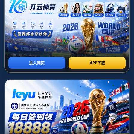
曼联夏窗瞄准伊万-托尼，欲强化
锋线火力
2025-12-01T01:11:18+08:00
为提升锋线进攻实力 曼联或考虑在夏窗签下伊万-托尼
引言：曼联锋线亟需新生力量
在英超赛场上，曼联近年来始终在为稳定的锋线输出而努力。
2023-2024赛季，尽管球队在某些比赛中展现了不俗的竞技状态，
但进攻端的乏力依然是困扰红魔的一大问题。随着夏季转会窗口的
临近，关于曼联可能签下布伦特福德前锋
伊万-托尼
的传闻不断升
温。这位英格兰射手能否成为曼联锋线的救世主？本文将深入探讨
这一潜在转会的可能性及其对球队的影响。
曼联锋线困境：进攻效率亟待提升
曼联本赛季在进攻端的数据并不理想，无论是进球数还是创造机会