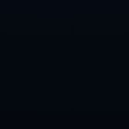
Youtube
225.5k Followers
网站首
关于我
服务优
团队介
新闻资
联系我
页
们
势
绍
讯
们