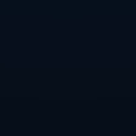
提交
搜索
栏目导航