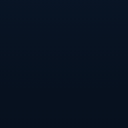
评时特意点名申京，称赞他是“欧洲最全能的内线之一”，“未来几
年，他会是所有球队都不愿面对的噩梦”。数据统计显示，申京此役
砍下全队最高分，外加篮板、助攻、封盖全面铺开，是名副其实的
全能核心，只是那一记最重要的远投，没能像剧本那样完美收尾。
伊斯坦布尔的球迷并没有将失利情绪发泄在他身上。相反，当他走
下球员通道时，全场响起的是长时间的掌声与呼喊，他的名字一次
次回荡在夜空。社交媒体上，有人遗憾地写道：“或许命运还不愿这
么快把冠军给我们，但它至少让我们看见了一个足以托付未来的申
京。”也有人翻出了此前那次类似的关键三分失手的画面，配文只有
一句：“同样的遗憾，同样的人，这就是成长的代价。”
对这支土耳其队而言，这次欧锦赛的征程本身已经意义非凡：他们
在淘汰赛连续击败传统强队，申京在高强度对抗中稳居球队攻防核
心，他与队友之间的默契愈发成熟，球队的战术体系也逐渐成型。
失之交臂固然刺痛，但从长远来看，这样一场在主场承受巨大压
力、在最后一攻直面生死抉择的决赛，反而会成为整代球员记忆中
最深的烙印。对于申京来说，那一记再次弹框而出的关键三分，或
许会在他无数个夏天反复在脑海中回放，让他在训练馆中一次次调