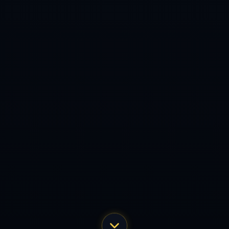
网站首
关于我
服务优
团队介
新闻资
联系我
页
们
势
绍
讯
们
江南.体育(JN SPORTS)官方网站 -APP下载
All Rights by
JN江南体育官方网站