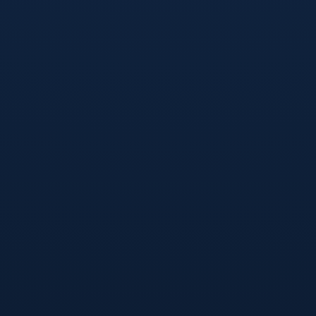
重心重新推回到外围投射上。第四节进入决胜阶段，两队比分胶
着，每一次攻防都可能改变比赛走向。申京在体能消耗巨大的情况
下，依旧坚守在场上，他的每一次要位、每一次卡位、每一次分球
都显得沉甸甸。终场前两分钟，他在高位挡拆后顺下接球，背后运
一步转身上篮得手，将落后的分差追至只剩一球，现场气氛再次被
点燃。