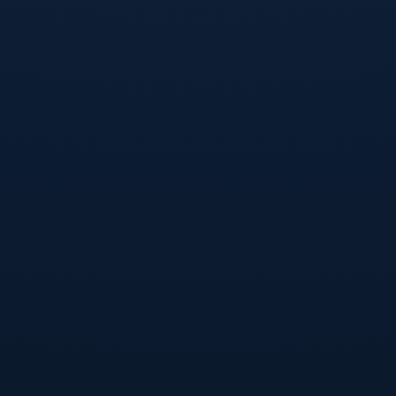
真正的转折点出现在还剩最后二十多秒时。土耳其在防守端成功迫
使对手终结一次仓促出手，并抢下关键防守篮板。主帅叫停了暂
停，镜头给到替补席，所有人的目光都聚焦在申京身上——毫无疑
问，最后一攻，球会在他手中结束。回到场上，土耳其摆出四外一
内的拉开阵型，申京从低位借掩护拉到弧顶接球，对手显然预判到
他会持球组织，选择延误而非全力包夹。时间一点一点流逝，申京
先是一个佯装突破的试探步，逼得防守者重心微微后仰，随后他突
然撤步到三分线外，干拔出手。
那一刻，全场安静得只能听见球划破空气的声音。这一次的选择在
球迷和评论员眼中绝不是鲁莽——整个第四节，申京在外线曾命中过