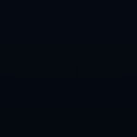
Instagram
225.5k Followers
Twitter
225.5k Followers
Facebook
225.5k Followers
Youtube
225.5k Followers