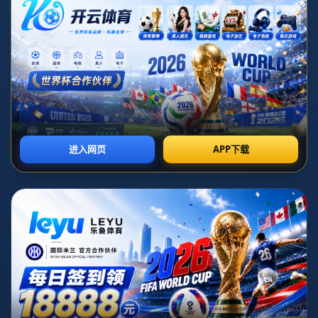
欧锦赛决赛土耳其失冠，申京关
键三分再现遗憾
2025-12-19T02:50:42+08:00
伊斯坦布尔的夜色注定难眠。欧锦赛男篮决赛在一片刺耳的终场哨
声中画上句号，土耳其男篮以微弱分差惜败，主场梦碎，整座城市
仿佛被按下了静音键。而在所有画面中，最让人难以释怀的，依旧
是阿尔佩伦·申京那记在最后时刻划出完美弧线却未能改写命运的关
键三分——那一瞬间，时间仿佛倒回，土耳其人脑海里闪现的，是几
年前他在国家队生涯中的类似遗憾：球权、出手、旋转、弹框而
出，所有的希望凝结成同一种叹息。
这场决赛从一开局就充满了火药味。土耳其队占据天时地利人和，
伊斯坦布尔的球迷用近乎嘶吼的方式欢迎每一位本土球员上场，红
白色的海洋在球馆内翻涌，申京的名字一次次被高呼，全场期待他
成为真正意义上的“新时代旗手”。对手则以冷静应对，开局将节奏牢