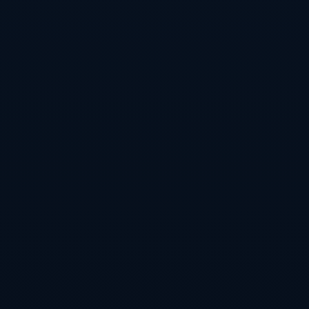
整出手、一次次走到弧顶、一次次想象真正命中时的声音。
当夜幕真正降临，城市重新恢复喧嚣，人们开始走出球馆、走出酒
吧、走上街头，谈论着这场足以载入土耳其篮球史册的决赛。失冠
的痛暂时难以抚平，但所有人都明白，有些失利并不会摧毁一支球
队，反而会加速它的成熟。对土耳其球迷而言，也许他们还要等待