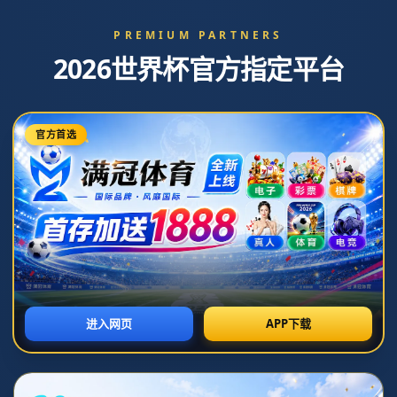
新闻资讯
网站首页
新闻资讯