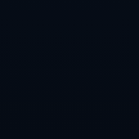
服务优势
团队介绍
新闻资讯
联系我们
热门新闻