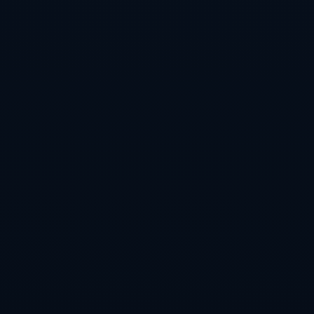
试新角色
需求表单t