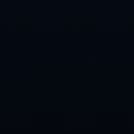
Facebook
225.5k Followers
Youtube
225.5k Followers
网站首
关于我
服务优
团队介
新闻资
联系我
页
们
势
绍
讯
们