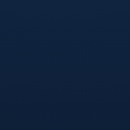
对于雷霆而言，这不是首次被外界贴上“善于造犯规”的标签。资料显
示，本赛季球队在造犯规和罚球次数上一直位居联盟前列，而他们
阵中的几位锋线和后卫球员，早已被球迷戏称为“会演”、“懂戏法”。
支持者认为这是聪明与技术的一部分，是对规则边界的合理利用；
质疑者则认为，这种频繁夸张倒地的假摔行为，有损比赛观感，也
在一定程度上影响了对手的防守积极性。文班亚马的直言，某种意
义上也代表了部分球员对于这一趋势的反感与抵触。
值得注意的是，本场比赛的裁判吹罚尺度在社交媒体上也引发巨大
争议。一方面，雷霆获得了明显更多的罚球机会，多次在外围身体
接触不算明显的情况下获得走上罚球线的机会；马刺的几次明显接
触却被判为进攻犯规或无视，造成场上情绪多次波动。多段现场转
播回放显示，部分“倒地”动作确有夸张成分，球员被轻微擦碰后便整
个人向后翻倒，瞬间捂脸或抱腰，引发裁判主观上的“犯规印象”。这
些画面在网络上被剪辑传播后，更加剧了外界对雷霆假摔风格的批
评声。