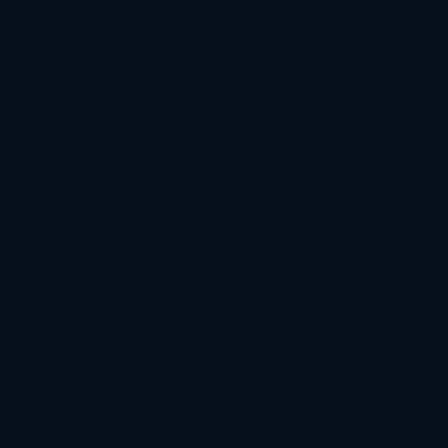
可以预见的是，两队下一次相遇时，外界关注的焦点不仅将集中在
文班亚马能否统治内线、雷霆年轻核心能否继续冲击季后赛，还会
聚焦到裁判的每一次哨声、每一次倒地的判定，以及双方球员是否
会在对抗中更加“收敛”或反而“火上浇油”。无论如何，那将不再是一
场普通的常规赛，而是一场附着着尊严、风格与规则博弈的较量。
文班亚马已经用话语点燃导火索，接下来，轮到联盟、裁判与雷霆
来回应这场关于“犯规与假摔”的风暴了。
分享至
上一篇
UFC冠军托普里亚立志三冠王并计划征战职业
拳坛
下一篇
德媒报道：罗伊斯将在下周多特蒙德欧战中尝