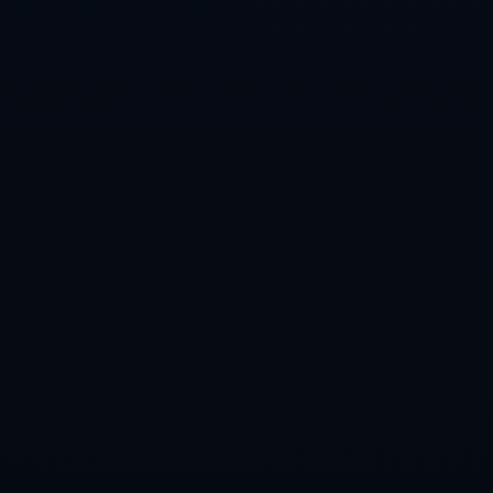
2026世界杯下注排行
世界杯投注技巧官方
金球奖归属恐难服众