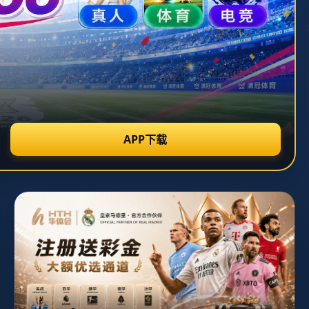
手机
，话题已经远远超出了传统意义上的看比分、刷新闻。它指向
中，集成实时赛事数据、AI模型预测、社交互动与沉浸式
以被算法捕捉、分析和转化为决策依据。这不再只是“用手
界杯、甚至提前“洞察”世界杯走向的核心入口。