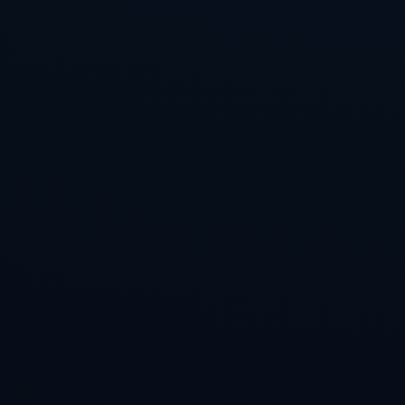
例如 当一场小组赛进行到第60分钟 手机端模
球区域热力图、主力前锋的体能衰减曲线，并
率 “主队接下来15分钟内进球概率 27” “客
简单直观的可视化图表和预测结论，但背后运
预测手机中的多场景融合观赛社交决策一体化
与传统的足球预测软件或单一比分APP不同，
界面上，用户可以做到几件事情 同步观看高清
板 参与聊天室讨论、发起投票或小规模预测挑