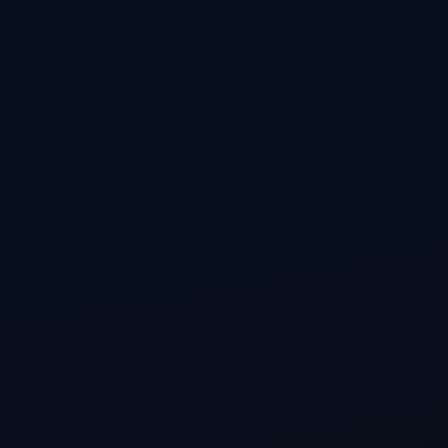
Youtube
225.5k Followers