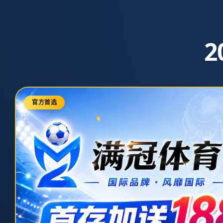
网站首
新闻资讯