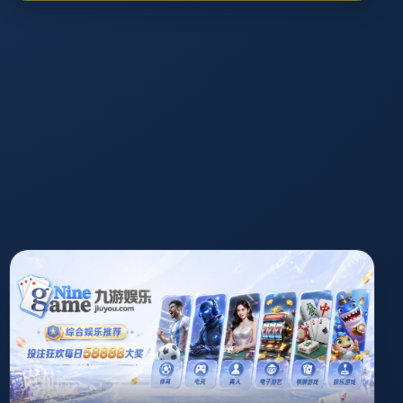
网站首页
新闻资讯
搜索
栏目导航
关于我们