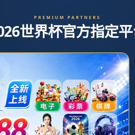
页
关于我们
服务优势
团队介绍
新闻资讯