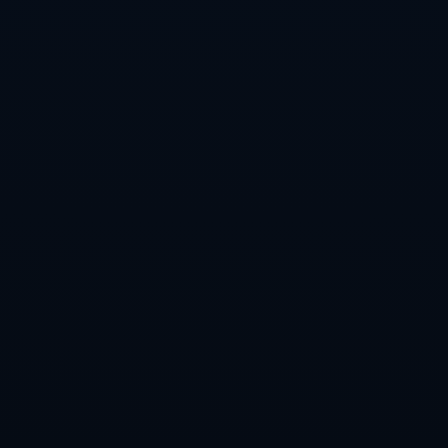
而是通过手机完成一种“人 机 社交”的多重互动。
户打开2026世界杯预测手机 主页显示的是视频画面和
模型判断的晋级概率；右侧是好友群聊窗口，大家根据手
，发现某位中场在对抗成功率明显下滑；AI助手自动给
构，防守端漏斗风险将持续升高”。这种集成式体验，让手
析与预测的交互平台。
“老球迷”，对战术理解有限，以往看世界杯更多是跟着身
世界杯预测手机的应用，他开始习惯在赛前查看球队数据雷达
中则关注实时预期进球值xG、前场抢断次数等指标。几轮
年”的朋友更为准确。这类案例说明，当预测手机把复杂
数据素养不高的普通用户也可以迅速获得“专业感”，从