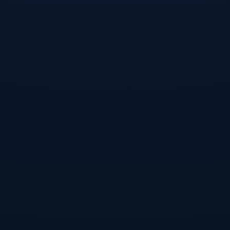
信息爆炸时代下的筛选能力与“噪音”识别
世界杯的大赛氛围，往往伴随着海量资讯和情绪化观点的涌入。
2026世界杯滚球官网全站如果只是简单把新闻、社媒动态和赔率放
在一个界面，反而会让用户陷入“信息过载”。更高阶的做法，是通过
结构化方式划分信息层级：基础层是比分、盘口、伤停；进阶层是
战术报告、数据模型；情绪层则包括媒体评论、球迷舆论等。用户
需要明白，情绪层信息的娱乐价值远高于决策价值，在关键投注节
点，应以基础层和进阶层为主。平台也可以通过标签系统，如将“未
经证实的转会传闻”、“媒体炒作观点”进行弱化呈现，避免它们在滚
球决策中起到错误的主导作用。
技术与合规从体验到安全的双重底线
除了玩法与数据层面，技术安全和合规性同样决定了2026世界杯滚
球官网全站的长期生命力。在高访问量场景下，平台需要确保服务