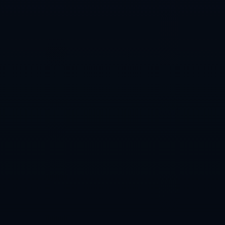
掘金球迷穿圣诞毛衣庆祝 节日气
氛十足球场显温馨
2026世界杯下注APP官方
乌度卡对裁判大声质疑：希望你能
看清楚这个情况