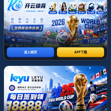
2026世界杯滚球官网全站
2026-05-19T02:51:33+08:00
2026世界杯滚球官网全站深度解析与策略指南
当球迷与数据玩家的目光同时聚焦在2026年世界杯时，“2026世界
杯滚球官网全站”这个概念，已经不再只是一个简单的入口链接，而
是涵盖赛前分析、实时赔率、数据可视化与资金管理工具的综合平
台。对于想在观赛之余，通过理性方式参与滚球投注的用户来说，
一站式、信息透明、功能完善的全站系统，将直接影响到体验质量
与决策水平。本文将围绕这一主题，从平台功能结构、数据逻辑、
风控思维与实战案例等多个维度，梳理出一套清晰的认知框架，帮
助你在享受赛事激情的同时保持理性与安全。
从“看球网站”到“数据决策中枢”的演变
传统的世界杯相关网站，多停留在赛程、新闻与简易赔率展示层