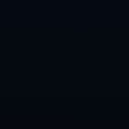
Facebook
225.5k Followers
Youtube
225.5k Followers
网站首
关于我
服务优
团队介
新闻资
联系我
页
们
势
绍
讯
们