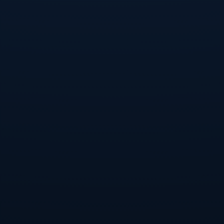
在这段不算平坦的执教旅程中，俱乐部对马雷斯卡的支持同样是一
个关键背景。管理层公开表态会在合理范围内给予这位主教练时
间，让他的足球理念真正“扎根”而非只是昙花一现。球迷们对他的态
度也从最初的观望、质疑，到如今更多地在比赛过程中为球队一次
次成功的逼抢、一次次默契的传切送上掌声。即便在这场带着遗憾
的平局之后，现场看台上仍响起了鼓励的歌声，这种氛围反过来又
给了马雷斯卡和队员们继续坚持的勇气。“你可以看到，大家已经开
始欣赏球队的比赛方式，而不仅仅是看比分。”马雷斯卡说，“最终我