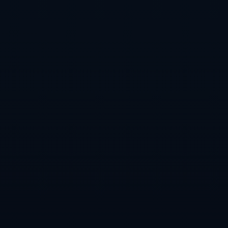
栏目导航
关于我们
服务优势
团队介绍
新闻资讯