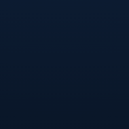
慌乱，他们敢于要球，敢于向前传。这对于一支渴望长期稳定的球
队来说非常重要。”他也毫不避讳地指出球队在终结能力和关键球处
理上的不足，“我们需要在禁区前更果断、更冷静，这不是一两次训
练就能改变的，而是要通过一场一场比赛的积累，让他们真正理解
顶级比赛的节奏和剩余时间的含义。”这番话听上去严苛，却也透露
出他对于细节打磨的执着。
外界一直很好奇，面对复杂的环境、艰难的赛程以及短时间内就要
拿出成绩的现实压力，马雷斯卡为何始终神情专注而不急躁。对
此，他在赛后罕见地流露出一点个人感受：“老实说，这份工作和我
当初设想的一样艰难，但也正因如此，它和我期待的一模一样。高
强度的训练、连续的比赛、每天要和不同性格的球员沟通、时刻要
做决定并为之负责——这就是我想要的挑战。”在他看来，执教并不
是简单地排兵布阵，更是一份需要持续思考和自我否定的职业，“你
必须每天问自己两个问题：我们是不是比昨天更好？我们是不是还
能做得更好？如果有一天我不再问这两个问题，那可能就该离开
了。”